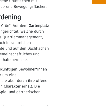
ndene Grünflächen mit
iel- und Bewegungsflächen.
rdening
s Grün“. Auf dem
Gartenplatz
ingerichtet, welche durch
as
Quartiersmanagement
,
uch in zahlreichen
ude und auf den Dachflächen
 gemeinschaftliches und
nthaltsbereiche.
ukünftigen Bewohner*innen
ch um eine
 die aber durch ihre offene
n Charakter erhält. Die
piel und gärtnerischer