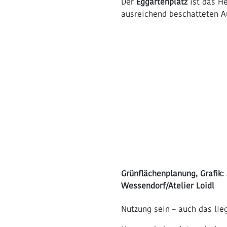
Der
Eggartenplatz
ist das He
ausreichend beschatteten Au
Grünflächenplanung, Grafik:
Wessendorf/Atelier Loidl
Nutzung sein – auch das lie