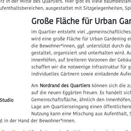
rz in der Mitte des Quartiers. Hier gibt es viele baumbesta
fenthaltsbereichen, ausgestattet mit Sitzgelegenheiten, Sp
Große Fläche für Urban Ga
Im Quartier entsteht viel „gemeinschaftliche
wird eine große Fläche für Urban Gardening e
die Bewohner*innen, ggf. unterstützt durch d
gestaltet, organisiert und unterhalten wird. A
Innenhöfen, auf breiteren Vorzonen der Gebä
schaffen wir die notwenige Infrastruktur für
individuelles Gärtnern sowie einladende Aufe
Am
Nordrand des Quartiers
können sich die z
auf die neuen Eggärten freuen. Es handelt si
Gemeinschaftsfläche, ähnlich den Innenhöfen,
 Studio
Lage am Quartierseingang einen öffentlichere
Nutzung kann eine Mischung aus Aufenthalt, S
gt in der Hand der Bewohner*innen.